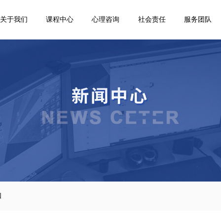
关于我们
课程中心
心理咨询
社会责任
服务团队
知