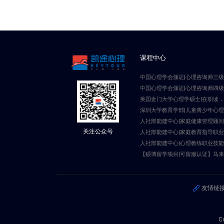
课程中心
中国心理学会颁证|心理咨询师三
中国心理学会颁证|心理咨询师四
美国金门大学心理学硕士|在职读
深圳大学教育学部|儿童青少年心
人社部能建中心|家庭健康管理顾
关注公众号
人社部能建中心|家庭教育指导职
人社部能建中心|心理教练职业技
【硕博留学项目|可留服认证】马
友情链接
C