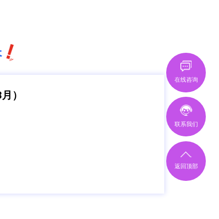
长
在线咨询
8月）
联系我们
返回顶部