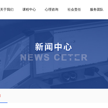
关于我们
课程中心
心理咨询
社会责任
服务团队
知