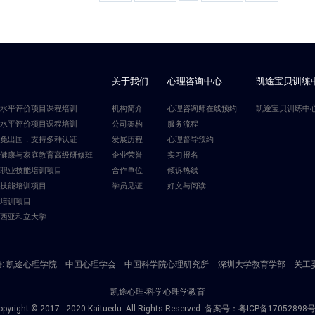
关于我们
心理咨询中心
凯途宝贝训练
级水平评价项目课程培训
机构简介
心理咨询师在线预约
凯途宝贝训练中
级水平评价项目课程培训
公司架构
服务流程
，免出国，支持多种认证
发展历程
心理督导预约
理健康与家庭教育高级研修班
企业荣誉
实习报名
问职业技能培训项目
合作单位
倾诉热线
业技能培训项目
学员见证
好文与阅读
能培训项目
来西亚和立大学
:
凯途心理学院
中国心理学会
中国科学院心理研究所
深圳大学教育学部
关工
凯途心理-科学心理学教育
opyright © 2017 - 2020 Kaituedu. All Rights Reserved. 备案号：
粤ICP备17052898号